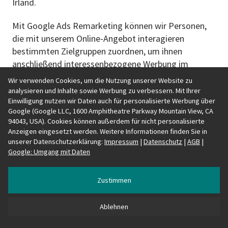
Irland.
Mit Google Ads Remarketing können wir Personen,
die mit unserem Online-Angebot interagieren
bestimmten Zielgruppen zuordnen, um ihnen
anschließend interessenbezogene Werbung im
Google-Werbenetzwerk anzeigen zu lassen
Wir verwenden Cookies, um die Nutzung unserer Website zu
(Remarketing bzw. Retargeting).
analysieren und Inhalte sowie Werbung zu verbessern. Mit Ihrer
Einwilligung nutzen wir Daten auch für personalisierte Werbung über
Google (Google LLC, 1600 Amphitheatre Parkway Mountain View, CA
Des Weiteren können die mit Google Ads
94043, USA). Cookies können außerdem für nicht personalisierte
Remarketing erstellten Werbe-Zielgruppen mit den
Anzeigen eingesetzt werden. Weitere Informationen finden Sie in
geräteübergreifenden Funktionen von Google
unserer Datenschutzerklärung:
Impressum
|
Datenschutz
|
AGB
|
verknüpft werden. Auf diese Weise können
Google: Umgang mit Daten
interessenbezogene, personalisierte
Werbebotschaften, die in Abhängigkeit Ihres früheren
Zustimmen
Nutzungs- und Surfverhaltens auf einem Endgerät (z.
B. Handy) an Sie angepasst wurden auch auf einem
Ablehnen
anderen Ihrer Endgeräte (z. B. Tablet oder PC)
angezeigt werden.